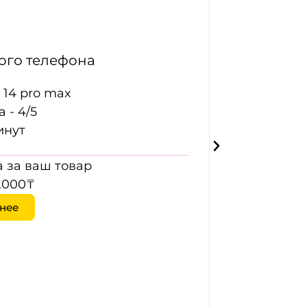
го телефона
 14 pro max
 - 4/5
инут
 за ваш товар
.000₸
нее