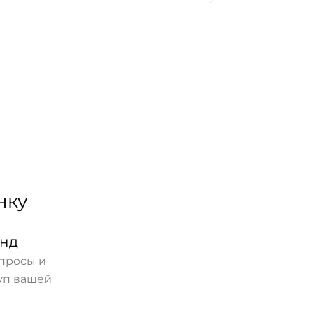
нку
унд
опросы и
куп вашей