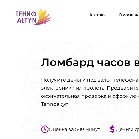
Перейти
к
Каталог
О компан
содержимому
Ломбард часов 
Получите деньги под залог телефона,
электроники или золота. Предварите
окончательная проверка и оформле
Tehnoaltyn.
Оценка за 5-10 минут
Деньги с