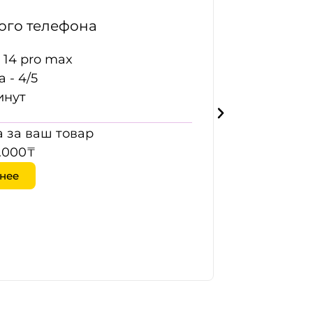
го телефона
 14 pro max
 - 4/5
инут
 за ваш товар
.000₸
нее