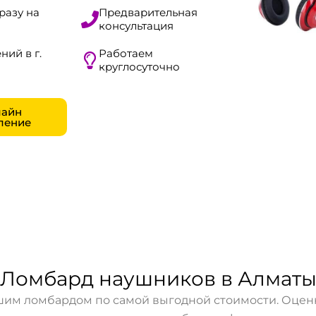
разу на
Предварительная
консультация
ний в г.
Работаем
круглосуточно
айн
ление
Ломбард наушников в Алмат
им ломбардом по самой выгодной стоимости. Оценка