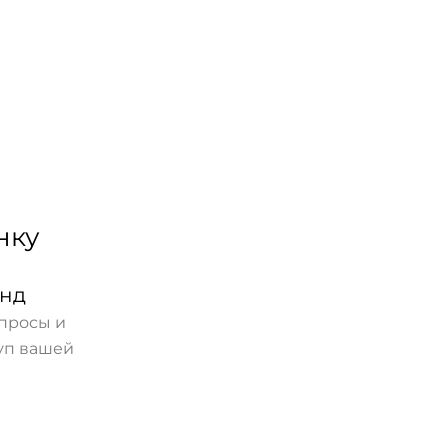
нку
унд
опросы и
куп вашей