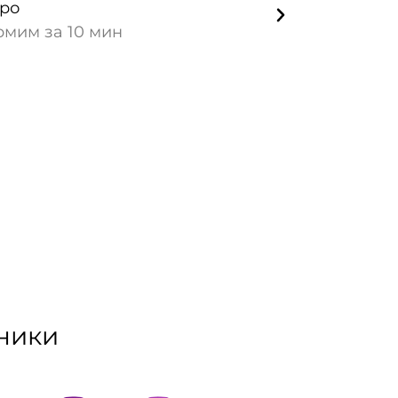
ро
Безопас
мим за 10 мин
Гаранти
имущест
хники