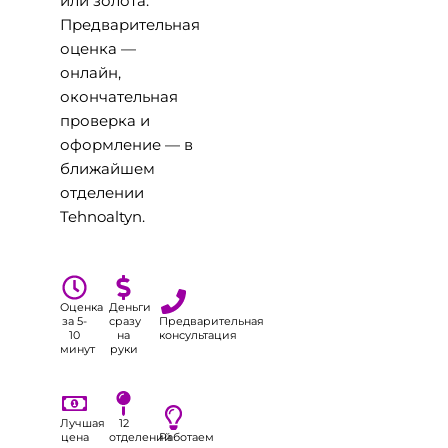
или золота.
Предварительная
оценка —
онлайн,
окончательная
проверка и
оформление — в
ближайшем
отделении
Tehnoaltyn.
Оценка
Деньги
за 5-
сразу
Предварительная
10
на
консультация
минут
руки
Лучшая
12
цена
отделений
Работаем