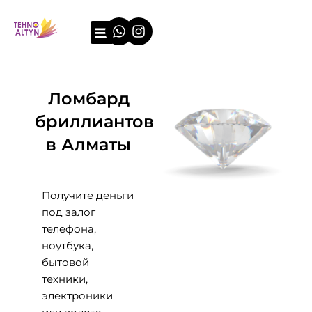
Перейти
Whatsapp
Instagram
к
содержимому
О компании
Примеры оценки
Ломбард
бриллиантов
в Алматы
Получите деньги
под залог
телефона,
ноутбука,
бытовой
техники,
электроники