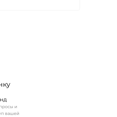
нку
унд
опросы и
куп вашей