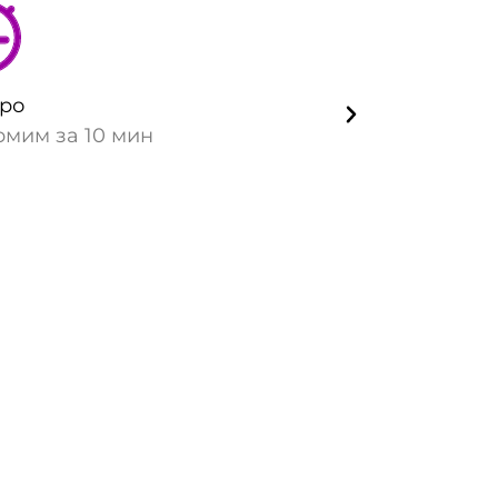
ро
Безопас
мим за 10 мин
Гаранти
имущест