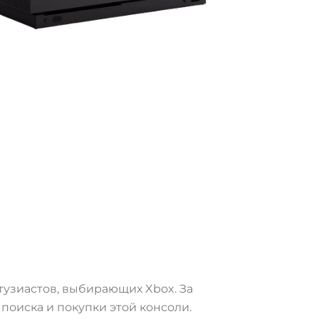
нтузиастов, выбирающих Xbox. За
поиска и покупки этой консоли.