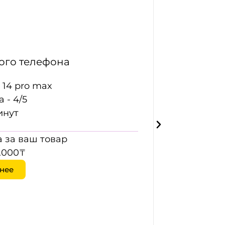
го телефона
 14 pro max
 - 4/5
инут
 за ваш товар
.000₸
нее