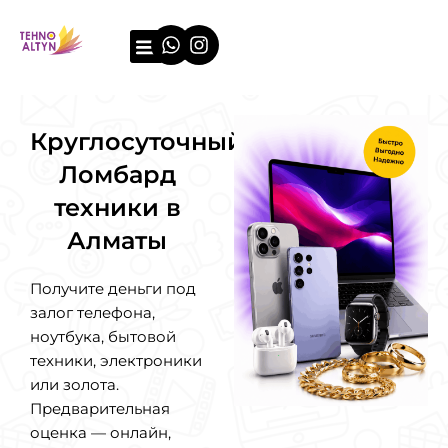
Перейти
Whatsapp
Instagram
к
содержимому
О компании
Примеры оценки
Круглосуточный
Ломбард
техники в
Алматы
Получите деньги под
залог телефона,
ноутбука, бытовой
техники, электроники
или золота.
Предварительная
оценка — онлайн,