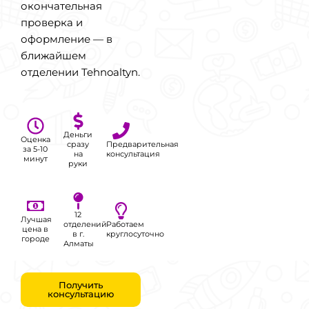
окончательная
проверка и
оформление — в
ближайшем
отделении Tehnoaltyn.
Деньги
Оценка
сразу
Предварительная
за 5-10
на
консультация
минут
руки
12
Лучшая
отделений
Работаем
цена в
в г.
круглосуточно
городе
Алматы
Получить
консультацию