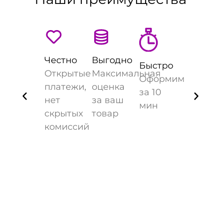
Честно
Выгодно
Быстро
Открытые
Максимальная
Оформим
платежи,
оценка
за 10
нет
за ваш
мин
скрытых
товар
комиссий