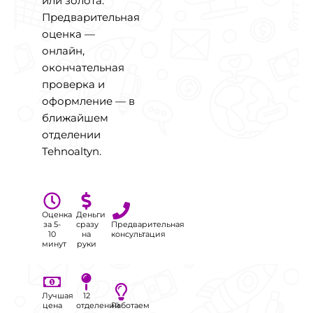
или золота.
Предварительная
оценка —
онлайн,
окончательная
проверка и
оформление — в
ближайшем
отделении
Tehnoaltyn.
Оценка
Деньги
за 5-
сразу
Предварительная
10
на
консультация
минут
руки
Лучшая
12
цена
отделений
Работаем