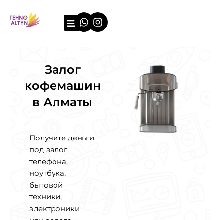
Перейти
Whatsapp
Instagram
к
содержимому
О компании
Примеры оценки
Залог
кофемашин
в Алматы
Получите деньги
под залог
телефона,
ноутбука,
бытовой
техники,
электроники