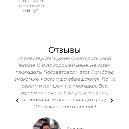
ответит в
течении 5
минут!
Отзывы
Здравствуйте! Нужно было сдать свой
iphone 13 и по хорошей цене, не хотел
Выб
прогадать! Посоветовали этот Ломбард
приг
знакомые, часто туда обращаются. По их
домом
совету и пришел. Не прогадал! Все
оформили очень быстро, и главное,
Доку
назначили за него отличную цену.
отли
Обслуживание отличное!
Алдияр