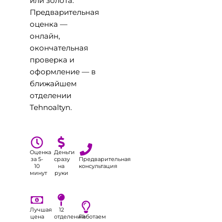
или золота.
Предварительная
оценка —
онлайн,
окончательная
проверка и
оформление — в
ближайшем
отделении
Tehnoaltyn.
Оценка
Деньги
за 5-
сразу
Предварительная
10
на
консультация
минут
руки
Лучшая
12
цена
отделений
Работаем