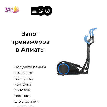
Перейти
Whatsapp
Instagram
к
содержимому
О компании
Примеры оценки
Залог
тренажеров
в Алматы
Получите деньги
под залог
телефона,
ноутбука,
бытовой
техники,
электроники