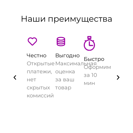
Наши преимущества
Честно
Выгодно
Быстро
Открытые
Максимальная
Оформим
платежи,
оценка
за 10
нет
за ваш
мин
скрытых
товар
комиссий