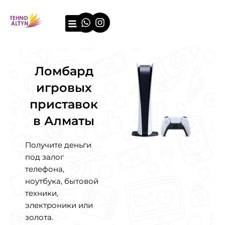
Перейти
Whatsapp
Instagram
к
содержимому
О компании
Примеры оценки
Ломбард
игровых
приставок
в Алматы
Получите деньги
под залог
телефона,
ноутбука, бытовой
техники,
электроники или
золота.