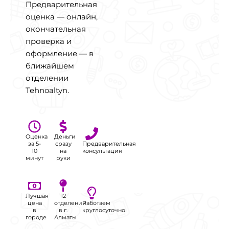
Предварительная
оценка — онлайн,
окончательная
проверка и
оформление — в
ближайшем
отделении
Tehnoaltyn.
Оценка
Деньги
за 5-
сразу
Предварительная
10
на
консультация
минут
руки
Лучшая
12
цена
отделений
Работаем
в
в г.
круглосуточно
городе
Алматы