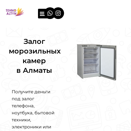
Перейти
Whatsapp
Instagram
к
содержимому
О компании
Примеры оценки
Залог
морозильных
камер
в Алматы
Получите деньги
под залог
телефона,
ноутбука, бытовой
техники,
электроники или