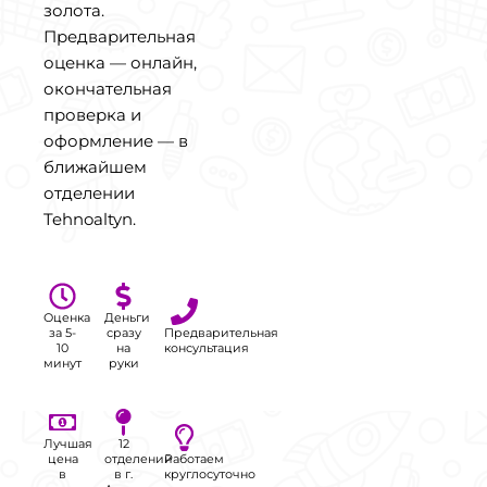
золота.
Предварительная
оценка — онлайн,
окончательная
проверка и
оформление — в
ближайшем
отделении
Tehnoaltyn.
Оценка
Деньги
за 5-
сразу
Предварительная
10
на
консультация
минут
руки
Лучшая
12
цена
отделений
Работаем
в
в г.
круглосуточно