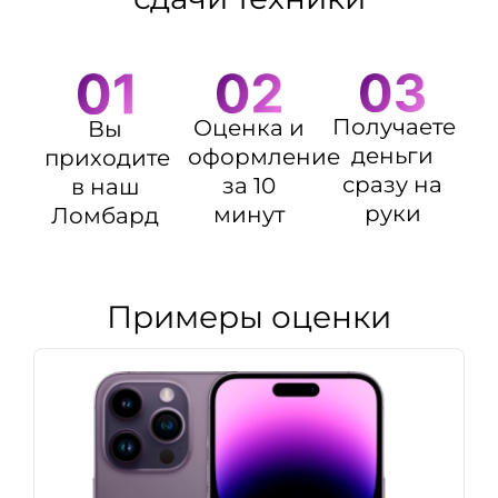
Получаете
Оценка и
Вы
деньги
оформление
приходите
сразу на
за 10
в наш
руки
минут
Ломбард
Примеры оценки