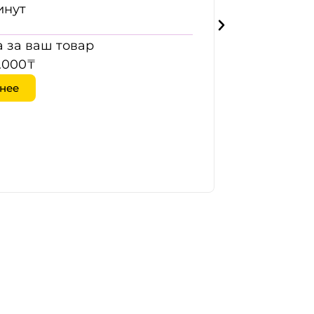
инут
 за ваш товар
.000₸
нее