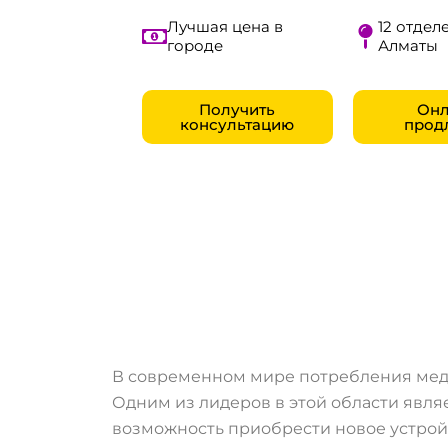
Лучшая цена в
12 отделе
городе
Алматы
Получить
Онл
консультацию
прод
В современном мире потребления меди
Одним из лидеров в этой области являе
возможность приобрести новое устрой