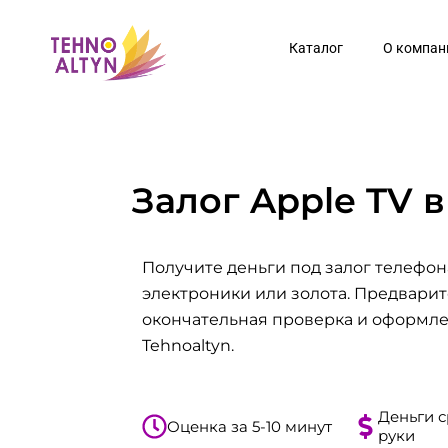
Перейти
к
Каталог
О компан
содержимому
Залог Apple TV 
Получите деньги под залог телефона
электроники или золота. Предварит
окончательная проверка и оформл
Tehnoaltyn.
Деньги с
Оценка за 5-10 минут
руки