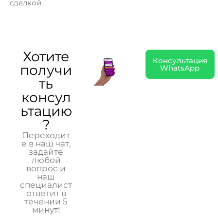
сделкой.
Хотите
Консультация
получи
WhatsApp
ть
консул
ьтацию
?
Переходит
е в наш чат,
задайте
любой
вопрос и
наш
специалист
ответит в
течении 5
минут!