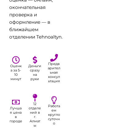
оценка — онлайн,
окончательная
проверка и
оформление — в
ближайшем
отделении Tehnoaltyn.
Предв
Оценк
Деньги
арител
а за 5-
сразу
ьная
10
на
консул
минут
руки
ьтация
12
Работа
Лучша
отделе
ем
я цена
ний в
кругло
в
г.
суточн
городе
Алмат
о
ы