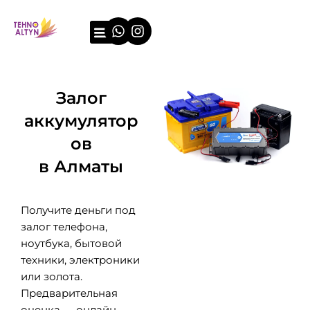
Перейти
Whatsapp
Instagram
к
содержимому
О компании
Примеры оценки
Залог
аккумулятор
ов
в Алматы
Получите деньги под
залог телефона,
ноутбука, бытовой
техники, электроники
или золота.
Предварительная