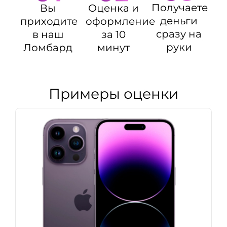
Получаете
Оценка и
Вы
деньги
оформление
приходите
сразу на
за 10
в наш
руки
минут
Ломбард
Примеры оценки