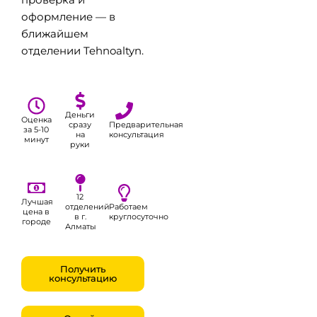
проверка и
оформление — в
ближайшем
отделении Tehnoaltyn.
Деньги
Оценка
сразу
Предварительная
за 5-10
на
консультация
минут
руки
12
Лучшая
отделений
Работаем
цена в
в г.
круглосуточно
городе
Алматы
Получить
консультацию