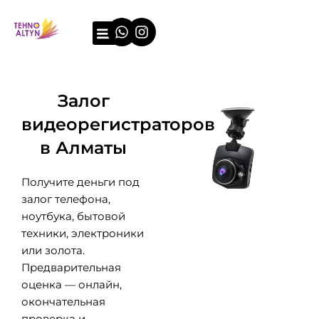
Перейти
Whatsapp
Instagram
к
содержимому
О компании
Примеры оценки
Залог
видеорегистраторов
в Алматы
Получите деньги под
залог телефона,
ноутбука, бытовой
техники, электроники
или золота.
Предварительная
оценка — онлайн,
окончательная