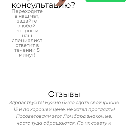
консультацию?
Переходите
в наш чат,
задайте
любой
вопрос и
наш
специалист
ответит в
течении 5
минут!
Отзывы
Здравствуйте! Нужно было сдать свой iphone
Ре
13 и по хорошей цене, не хотел прогадать!
бы
Посоветовали этот Ломбард знакомые,
ч
часто туда обращаются. По их совету и